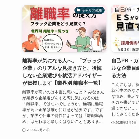
キャリア戦略
離職率が気になる人へ。「ブラック
自己PR・
企業」のリアルな見抜き方と、後悔
ルな企業目
しない企業選びを就活アドバイザー
る方法
が伝授します【業界別 離職率一覧】
こんにちは。就
就活中のみな
離職率が高いのは本当に悪いこと？ みなさん
な悩み、抱えて
が業界や企業選びをする際に気になるのは
チカを書いて
「離職率」ではないでしょうか。極端に離職
過できない…
率が高い企業は確かに注意が必要です。です
してみてくださ
が、業界や仕事の特性によっては「離職率高
め」はそれほど珍しくはないこともありま...
2025年2月9日
2025年2月23日