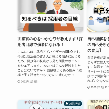
面接官の心をつかむワザ教えます / 採
自己理解をも
用者目線で強者になれる！
の自己分析
の盲点】
こんにちは。就活アドバイザーのSINOです。
今回は就活生の皆さんが抱える悩みに応える
自己分析が深ま
ため、面接官の視点から見た面接のポイント
まらずに悩ん
をシェアします。あなたはこんな経験をした
す。就活で「
ことはないですか？ 面接後よくある悩み「結
リーシートに
構上手く話せたつもりなのに通らなかっ...
接では面接官
ればいけないの
2022年1月8日
2021年12月12
就活準備