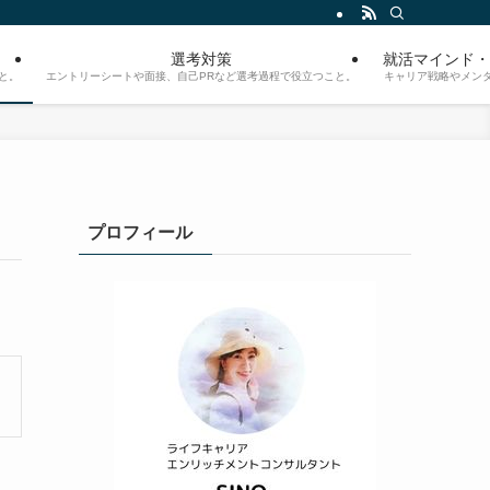
選考対策
就活マインド・
と。
エントリーシートや面接、自己PRなど選考過程で役立つこと。
キャリア戦略やメン
プロフィール