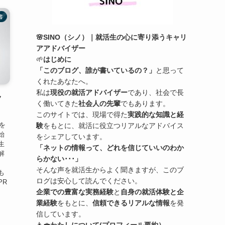
書
🌸SINO（シノ）｜就活生の心に寄り添うキャリ
アアドバイザー
🌱
はじめに
「このブログ、誰が書いているの？」
と思って
くれたあなたへ。
私は
現役の就活アドバイザー
であり、社会で長
ク
く働いてきた
社会人の先輩
でもあります。
このサイトでは、現場で得た
実践的な知識と経
を
験
をもとに、就活に役立つリアルなアドバイス
始
をシェアしています。
生
「ネットの情報って、どれを信じていいのわか
解
らかない･･･」
、
そんな声を就活生からよく聞きますが、このブ
も
ログは安心して読んでください。
PR
企業での豊富な実務経験
と
自身の就活体験と企
業経験
をもとに、
信頼できるリアルな情報
を発
信しています。