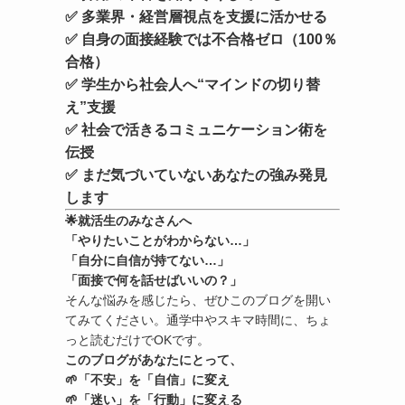
✅ 多業界・経営層視点を支援に活かせる
✅ 自身の面接経験では
不合格ゼロ
（100％
合格）
✅ 学生から社会人へ“マインドの切り替
え”支援
✅ 社会で活きるコミュニケーション術を
伝授
✅ まだ気づいていないあなたの強み発見
します
🌟
就活生のみなさんへ
「やりたいことがわからない…」
「自分に自信が持てない…」
「面接で何を話せばいいの？」
そんな悩みを感じたら、ぜひこのブログを開い
てみてください。通学中やスキマ時間に、ちょ
っと読むだけでOKです。
このブログがあなたにとって、
🌱「不安」を「自信」に変え
🌱「迷い」を「行動」に変える