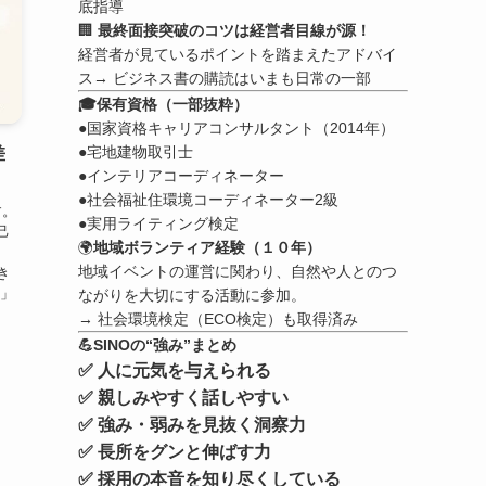
底指導
🏢
最終面接突破のコツは経営者目線が源！
経営者が見ているポイントを踏まえたアドバイ
ス→ ビジネス書の購読はいまも日常の一部
🎓保有資格（一部抜粋）
●国家資格キャリアコンサルタント（2014年）
●宅地建物取引士
差
●インテリアコーディネーター
●社会福祉住環境コーディネーター2級
す。
●実用ライティング検定
己
🌍
地域ボランティア経験（１０年）
地域イベントの運営に関わり、自然や人とのつ
き
カ」
ながりを大切にする活動に参加。
→ 社会環境検定（ECO検定）も取得済み
💪SINOの“強み”まとめ
✅ 人に元気を与えられる
✅ 親しみやすく話しやすい
✅ 強み・弱みを見抜く洞察力
✅ 長所をグンと伸ばす力
✅ 採用の本音を知り尽くしている