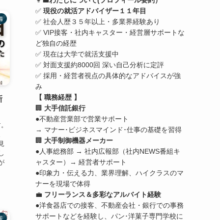
👩‍💼
わたしについて(プロフィール要約）
✅
現役の就活アドバイザー１１年目
備
✅ 社会人歴３５年以上・多業界経験あり
✅ VIP接客・社内キャスター・経営層サポートな
ど独自の経歴
✅ 現在は大学で就活支援中
✅ 対面支援約8000回 深い自己分析に定評
✅ 採用・経営者視点の具体的なアドバイスが強
み
【 職務経歴 】
新
🏢
大手信託銀行
●不動産営業部で営業サポート
す。
→ マナー･ビジネスマインド･仕事の基礎を習得
。
🏢
大手制御機器メーカー
見
●人事総務部 → 社内広報部（社内NEWS番組キ
し
ャスター）→ 経営者サポート
が
●印象力・伝える力、業界理解、ハイクラスのマ
ナーを現場で体得
💼
フリーランス＆多彩なアルバイト経験
●洋食器店での接客、不動産会社・銀行での事務
サポートなどを経験し、パン･洋菓子専門学校に
策