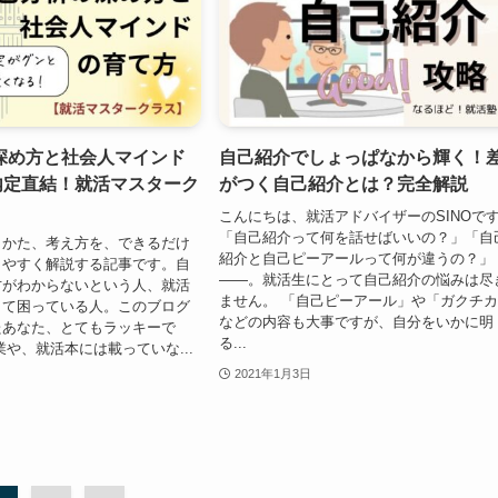
深め方と社会人マインド
自己紹介でしょっぱなから輝く！
 内定直結！就活マスターク
がつく自己紹介とは？完全解説
こんにちは、就活アドバイザーのSINOで
「自己紹介って何を話せばいいの？」「自
りかた、考え方を、できるだけ
紹介と自己ピーアールって何が違うの？」
りやすく解説する記事です。自
――。就活生にとって自己紹介の悩みは尽
方がわからないという人、就活
ません。 「自己ピーアール」や「ガクチ
くて困っている人。このブログ
などの内容も大事ですが、自分をいかに明
たあなた、とてもラッキーで
る...
業や、就活本には載っていな...
2021年1月3日