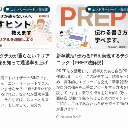
エントリーシート・履歴書
エントリーシート・履歴
ガクチカが通らない？リア
新卒就活/ 伝わるPRを実現するテ
線を知って通過率を上げ
ニック【PREP法解説】
PREP法を活用して、説得力のある自己PR
作成しましょう！この記事では、結論から
活アドバイザーのSINOです。
め、具体的なエピソードを交えて新卒就活
さん、エントリーシートでこん
が自分の強みを上手にアピールする方法を
いませんか？ 「自己PRやガク
説しています。数字や成果を効果的に使い
いるけれど、なかなか選考を通
面接官に強い印象を与えるためのポイント
。」そんな方は、ちょっと見直
ご紹介。これであなたも自信を持って自己
い。もしかして、自分の...
が書けます！
2024年9月29日