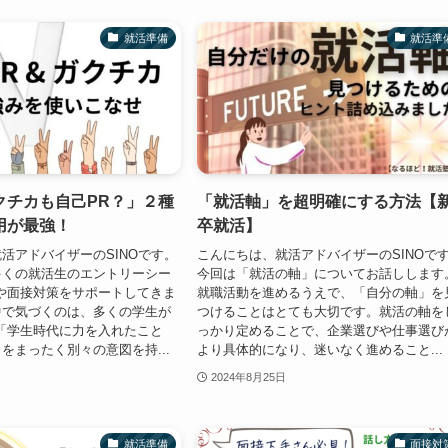
就活準備
就活準
クチカも自己PR？」２種
「就活軸」を超明確にする方法【
用が最強！
卒就活】
活アドバイザーのSINOです。
こんにちは、就活アドバイザーのSINOで
多くの就活生のエントリーシー
今回は「就活の軸」についてお話しします
や面接対策をサポートしてきま
就職活動を進めるうえで、「自分の軸」を
中で気づくのは、多くの学生が
つけることはとても大切です。就活の軸を
「学生時代に力を入れたこと
っかり定めることで、企業選びや仕事選び
をまったく別々の意図を持...
より具体的になり、迷いなく進めること...
2024年8月25日
就活準備
面接対