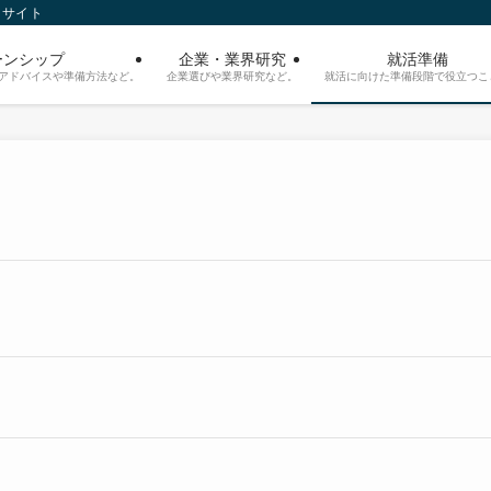
トサイト
ーンシップ
企業・業界研究
就活準備
アドバイスや準備方法など。
企業選びや業界研究など。
就活に向けた準備段階で役立つこ