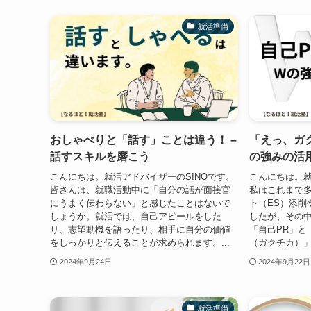
就活準備
おしゃべりと「話す」ことは違う！ –
「えっ、ガ
話すスキルを磨こう
の強みの活
こんにちは。就活アドバイザーのSINOです。
こんにちは。就
皆さんは、就職活動中に「自分の話が面接官
私はこれまで
にうまく伝わらない」と感じたことはないで
ト（ES）添削
しょうか。就活では、自己アピールをした
したが、その
り、志望動機を語ったり、相手に自分の価値
「自己PR」と
をしっかりと伝えることが求められます。...
（ガクチカ）」
2024年9月24日
2024年9月22日
就活準備