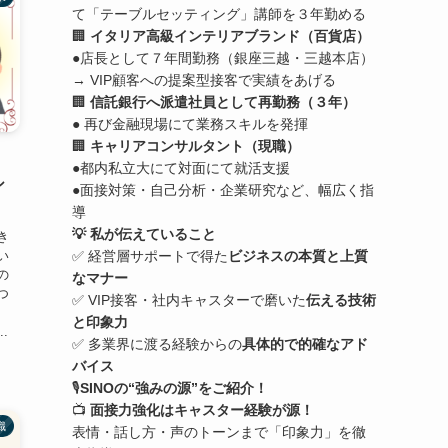
て「テーブルセッティング」講師を３年勤める
🏢
イタリア高級インテリアブランド（百貨店）
●店長として７年間勤務（銀座三越・三越本店）
→ VIP顧客への提案型接客で実績をあげる
🏢
信託銀行へ派遣社員として再勤務（３年）
● 再び金融現場にて業務スキルを発揮
🏢
キャリアコンサルタント（現職）
●都内私立大にて対面にて就活支援
シ
●面接対策・自己分析・企業研究など、幅広く指
導
💡 私が伝えていること
き
い
✅ 経営層サポートで得た
ビジネスの本質と上質
の
なマナー
つ
✅ VIP接客・社内キャスターで磨いた
伝える技術
、
と印象力
.
✅ 多業界に渡る経験からの
具体的で的確なアド
バイス
🎙️
SINOの“強みの源”をご紹介！
📺
面接力強化はキャスター経験が源！
識
表情・話し方・声のトーンまで「印象力」を徹