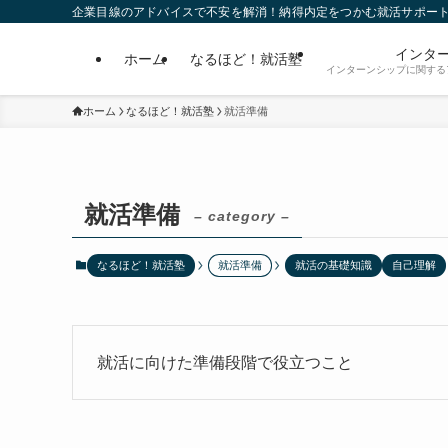
企業目線のアドバイスで不安を解消！納得内定をつかむ就活サポー
インタ
ホーム
なるほど！就活塾
インターンシップに関する
ホーム
なるほど！就活塾
就活準備
就活準備
– category –
なるほど！就活塾
就活準備
就活の基礎知識
自己理解
就活に向けた準備段階で役立つこと