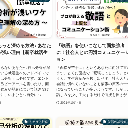
っと深める方法 / あなた
『敬語』を使いこなして面接強者
が浅い理由【新卒就活生
に！社会人との円滑コミュニケー
ョン
らないあなたへ 自己分析が深
「面接が苦手…」というあなたに向けて書
でいる就活生へのアドバイスで
ます。とくに面接で「緊張してしまう」と
自己分析」は必須です。エント
う人。学生言葉から抜け出せず、社会人と
自己ピーアールを書いたり、面
会話に慣れていないことも緊張の原因の一
に強みや弱みについて話さなけ
になっていることが多いようです。しかし
に、いまひとつ自分につ...
話し方を少し工夫するだけで面接も怖さが..
日
2021年10月4日
キャリア戦略
就活の基礎知