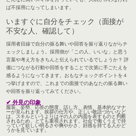
ば不採用になってしまいます。
いますぐに自分をチェック（面接が
不安な人、確認して）
採用者目線で自分の振る舞いや回答を振り返りながらチ
ェックしましょう。採用側が「この人、いいな」と思う
言葉や考え方をきちんと伝えられているでしょうか？ 評
価につながる行動や回答をすることで次第に手ごたえを
感るようになってきます。おもなチェックポイントを４
つ挙げますので、これまでの面接でのあなたの振る舞い
や回答を振り返ってみてください。
✔ 外見の印象
服装、姿勢、応答の態度、話し方、表情、基本的なマナ
ーが見られます。挨拶の仕方や、正しい敬語づかいなど
は、スキルというよりはその人の内面を表すものと判断
されるため、とても重視されます。社会で働くうえで持
っていて欲しい明るさや爽やかさ、好感を持てる人かど
うかを見ています。