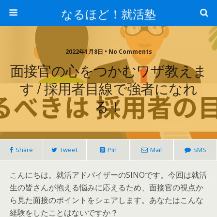
なるほど！就活塾
2022年1月8日 • No Comments
面接官の心をつかむワザ教えま
す / 採用者目線で強者になれ
る！
Share
Tweet
Pin
Mail
SMS
こんにちは。就活アドバイザーのSINOです。今回は就活
生の皆さんが抱える悩みに応えるため、面接官の視点か
ら見た面接のポイントをシェアします。あなたはこんな
経験をしたことはないですか？