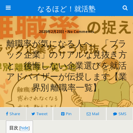
なるほど！就活塾
2025年2月23日 • No Comments
離職率が気になる人へ。「ブラ
ック企業」のリアルな見抜き方
と、後悔しない企業選びを就活
アドバイザーが伝授します【業
界別 離職率一覧】
Share
Tweet
Pin
Mail
SMS
目次
[
hide
]