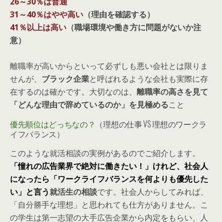
26～30％は普通
31～40％はやや高い
（理由を確認する）
41％以上は高い
（職場環境や働き方に問題がないか注
意）
離職率が高いからといって必ずしも悪い会社とは限りま
せんが、
ブラック企業
と呼ばれるような会社も実際に存
在するのは確かです。大切なのは、
離職率の高さを見て
「どんな理由で辞めているのか」を見極める
こと
優先順位はどっちなの？
（理想の仕事 VS 理想のワークラ
イフバランス）
このような就活相談の実例があるのでご紹介します。
「憧れの広告業界で絶対に働きたい！」けれど、社会人
になったら「ワークライフバランスを何よりも優先した
い」と言
う
就活生の相談
です。社会人からしてみれば、
「自分勝手な理想」と思われても仕方がありません。こ
の学生は第一志望の大手広告企業から内定をもらい、人