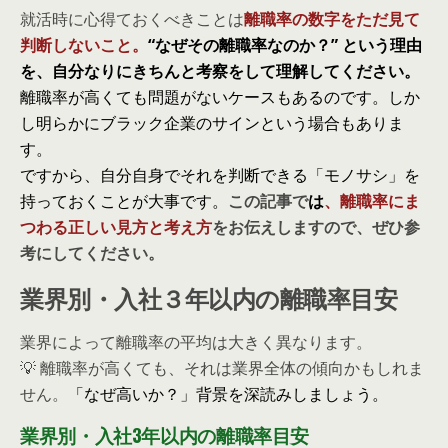
就活時に心得ておくべきことは
離職率の数字をただ見て
判断しないこと。
“なぜその離職率なのか？” という理由
を、自分なりにきちんと考察をして理解してください。
離職率が高くても問題がないケースもあるのです。しか
し明らかにブラック企業のサインという場合もありま
す。
ですから、自分自身でそれを判断できる「モノサシ」を
持っておくことが大事です。
この記事で
は
、離職率にま
つわる正しい見方と考え方
をお伝えしますので、ぜひ参
考にしてください。
業界別・入社３年以内の離職率目安
業界によって離職率の平均は大きく異なります。
💡 離職率が高くても、それは業界全体の傾向かもしれま
せん。
「なぜ高いか？」背景を深読みしましょう。
業界別・入社3年以内の離職率目安