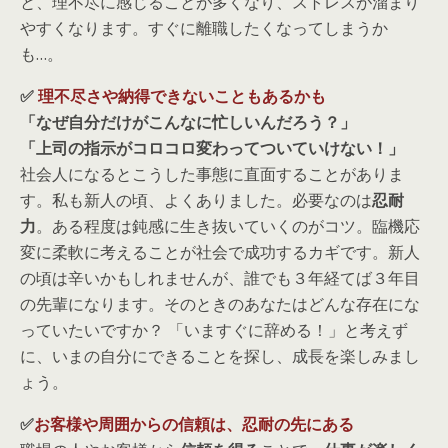
と、理不尽に感じることが多くなり、ストレスが溜まり
やすくなります。すぐに離職したくなってしまうか
も…。
✅
理不尽さや納得できないこともあるかも
「なぜ自分だけがこんなに忙しいんだろう？」
「上司の指示がコロコロ変わってついていけない！」
社会人になるとこうした事態に直面することがありま
す。私も新人の頃、よくありました。必要なのは
忍耐
力
。ある程度は鈍感に生き抜いていくのがコツ。臨機応
変に柔軟に考えることが社会で成功するカギです。新人
の頃は辛いかもしれませんが、誰でも３年経てば３年目
の先輩になります。そのときのあなたはどんな存在にな
っていたいですか？ 「いますぐに辞める！」と考えず
に、いまの自分にできることを探し、成長を楽しみまし
ょう。
✅
お客様や周囲からの信頼は、忍耐の先にある