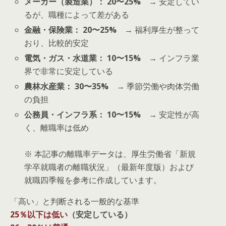
メーカー（製造業）： 20〜25%
→ 安定してい
るが、職種によって差がある
金融・保険業： 20〜25%
→ 福利厚生が整って
おり、比較的安定
電気・ガス・水道業： 10〜15%
→ インフラ業
界で非常に安定している
農林水産業： 30〜35%
→ 季節労働や肉体労働
の負担
公務員・インフラ系： 10〜15%
→ 安定性が高
く、離職率は低め
※ 本記事の離職率データは、厚生労働省「新規
学卒就職者の離職状況」（最新年度版）および
就職四季報を参考に作成しています。
「高い」と判断される一般的な基準
25％以下は低い
（安定している）