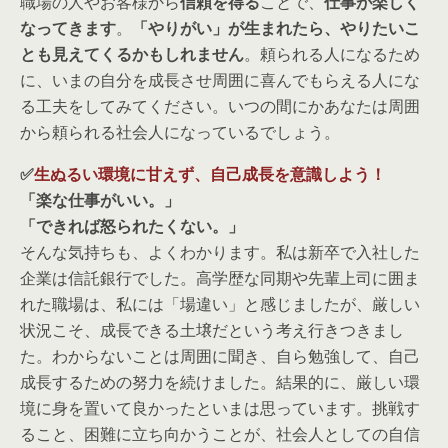
職場の人やお客様から
信頼を得る
ことで、
仕事が楽しく
なってきます
。
「やりがい」が生まれたら、やりたいこ
とも見えてくるかもしれません
。頼られる人になるため
に、いまの自分を成長させ周囲に喜んでもらえる人にな
る工夫をしてみてください。いつの間にかあなたは周囲
から頼られる社会人になっているでしょう。
✅
生ぬるい環境に甘えず、自己成長を意識しよう！
「楽な仕事がいい。」
「できれば怒られたくない。」
そんな気持ちも、よくわかります。私は新卒で入社した
企業は信託銀行でした。高学歴な同期や先輩上司に囲ま
れた職場は、私には「場違い」と感じましたが、厳しい
状況こそ、成長できる土壌だという考え行きつきまし
た。わからないことは周囲に聞き、自ら勉強して、自己
成長するための努力を続けました。結果的に、厳しい環
境に身を置いて良かったといまは思っています。挑戦す
ること、困難に立ち向かうことが、社会人としての自信