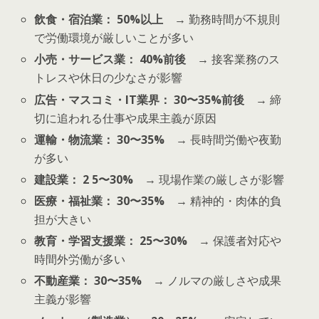
飲食・宿泊業： 50%以上
→ 勤務時間が不規則
で労働環境が厳しいことが多い
小売・サービス業： 40%前後
→ 接客業務のス
トレスや休日の少なさが影響
広告・マスコミ・IT業界： 30〜35%前後
→ 締
切に追われる仕事や成果主義が原因
運輸・物流業： 30〜35%
→ 長時間労働や夜勤
が多い
建設業： 2 5〜30%
→ 現場作業の厳しさが影響
医療・福祉業： 30〜35%
→ 精神的・肉体的負
担が大きい
教育・学習支援業： 25〜30%
→ 保護者対応や
時間外労働が多い
不動産業： 30〜35%
→ ノルマの厳しさや成果
主義が影響