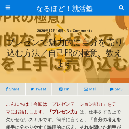
なるほど！就活塾
2020年12月16日 • No Comments
プレゼンで魅力的に自分を売り
込む方法／自己PRの極意、教え
ます
Share
Tweet
Pin
Mail
SMS
こんにちは！今回は「プレゼンテーション能力」をテー
マにお話しします。
『プレゼン力』
は、仕事をする上で
欠かせないスキルです。簡単に言うと、
「
自分の考えを
相手に分かりやすく論理的に伝え、それを聞いた相手が