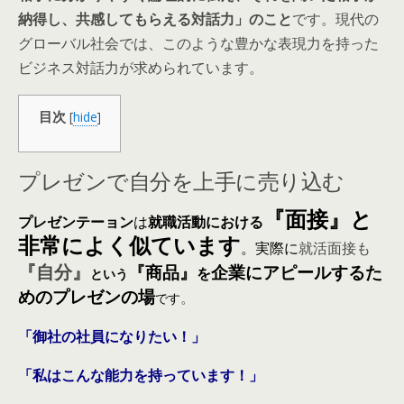
納得し、共感してもらえる対話力」
のこと
です。現代の
グローバル社会では、このような豊かな表現力を持った
ビジネス対話力が求められています。
目次
[
hide
]
プレゼンで自分を上手に売り込む
『面接』
と
プレゼンテーョン
は
就職活動における
非常に
よく似ています
。実際に
就活面接も
『自分』
『商品』
企業にアピールするた
を
という
めのプレゼン
の場
。
です
「御社の社員になりたい！」
「私はこんな能力を持っています！」