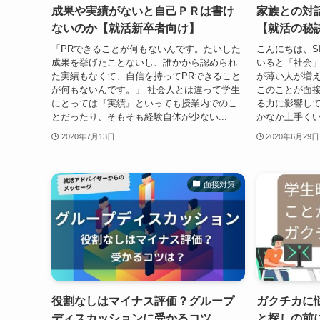
成果や実績がないと自己ＰＲは書け
家族との対
ないのか【就活新卒者向け】
【就活の秘
「PRできることが何もないんです。たいした
こんにちは、S
成果を挙げたことないし、誰かから認められ
いると「社会
た実績もなくて、自信を持ってPRできること
が薄い人が増
が何もないんです。」 社会人とは違って学生
このことが面
にとっては『実績』といっても授業内でのこ
る力に影響し
とだったり、そもそも経験自体が少ない...
かなか上手くい
2020年7月13日
2020年6月29日
面接対策
役割なしはマイナス評価？グループ
ガクチカに
ディスカッションに受かるコツ
と探しの前