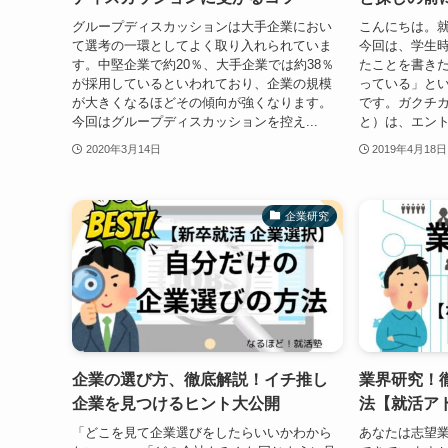
グループディスカッションは大手企業におい
こんにちは。就
て選考の一環としてよく取り入れられていま
今回は、学生
す。中堅企業で約20％、大手企業では約38％
たことを書き
が採用しているといわれており、企業の規模
っている」と
が大きくなるほどその傾向が強くなります。
です。ガクチ
今回はグループディスカッションを控え...
と）は、エント
2020年3月14日
2019年4月18日
企業研究
企業の選び方、徹底解説！イチ推し
業界研究！
企業を見つけるヒント大公開
法【就活ア
「どこを見て企業選びをしたらいいかわから
あなたは志望