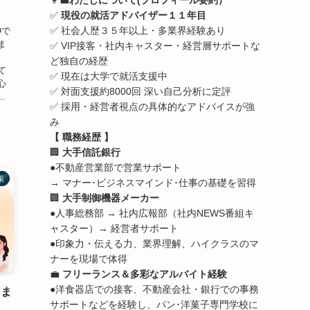
👩‍💼
わたしについて(プロフィール要約）
✅
現役の就活アドバイザー１１年目
✅ 社会人歴３５年以上・多業界経験あり
Oで
ま
✅ VIP接客・社内キャスター・経営層サポートな
ど独自の経歴
て
✅ 現在は大学で就活支援中
心
✅ 対面支援約8000回 深い自己分析に定評
.
✅ 採用・経営者視点の具体的なアドバイスが強
み
【 職務経歴 】
🏢
大手信託銀行
●不動産営業部で営業サポート
策
→ マナー･ビジネスマインド･仕事の基礎を習得
🏢
大手制御機器メーカー
●人事総務部 → 社内広報部（社内NEWS番組キ
ャスター）→ 経営者サポート
●印象力・伝える力、業界理解、ハイクラスのマ
ナーを現場で体得
💼
フリーランス＆多彩なアルバイト経験
●洋食器店での接客、不動産会社・銀行での事務
 ま
サポートなどを経験し、パン･洋菓子専門学校に