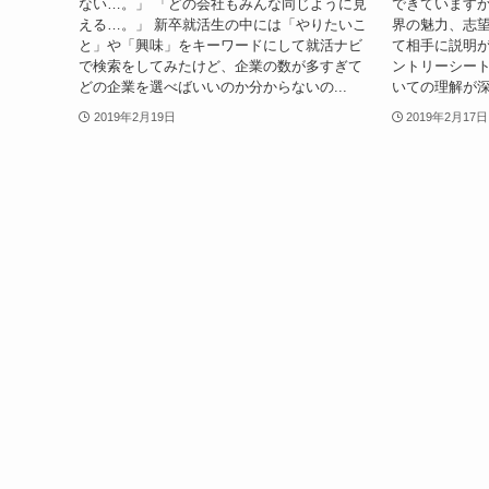
ない…。」 「どの会社もみんな同じように見
できていますか
える…。」 新卒就活生の中には「やりたいこ
界の魅力、志
と」や「興味」をキーワードにして就活ナビ
て相手に説明
で検索をしてみたけど、企業の数が多すぎて
ントリーシー
どの企業を選べばいいのか分からないの...
いての理解が深
2019年2月19日
2019年2月17日