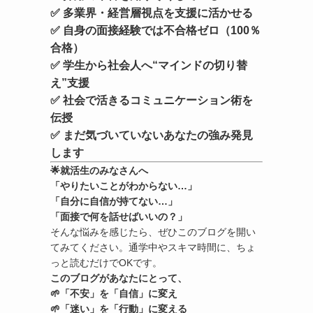
✅ 多業界・経営層視点を支援に活かせる
✅ 自身の面接経験では
不合格ゼロ
（100％
合格）
✅ 学生から社会人へ“マインドの切り替
え”支援
✅ 社会で活きるコミュニケーション術を
伝授
✅ まだ気づいていないあなたの強み発見
します
🌟
就活生のみなさんへ
「やりたいことがわからない…」
「自分に自信が持てない…」
「面接で何を話せばいいの？」
そんな悩みを感じたら、ぜひこのブログを開い
てみてください。通学中やスキマ時間に、ちょ
っと読むだけでOKです。
このブログがあなたにとって、
🌱「不安」を「自信」に変え
🌱「迷い」を「行動」に変える