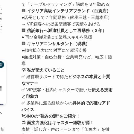
て「テーブルセッティング」講師を３年勤める
す。
🏢
イタリア高級インテリアブランド（百貨店）
っ
●店長として７年間勤務（銀座三越・三越本店）
き
→ VIP顧客への提案型接客で実績をあげる
に
🏢
信託銀行へ派遣社員として再勤務（３年）
こ
● 再び金融現場にて業務スキルを発揮
🏢
キャリアコンサルタント（現職）
●都内私立大にて対面にて就活支援
●面接対策・自己分析・企業研究など、幅広く指
導
識
💡 私が伝えていること
✅ 経営層サポートで得た
ビジネスの本質と上質
なマナー
✅ VIP接客・社内キャスターで磨いた
伝える技術
と印象力
✅ 多業界に渡る経験からの
具体的で的確なアド
バイス
か
🎙️
SINOの“強みの源”をご紹介！
📺
面接力強化はキャスター経験が源！
表情・話し方・声のトーンまで「印象力」を徹
。新