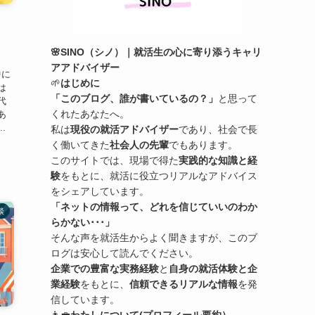
】
🌸SINO（シノ）｜就活生の心に寄り添うキャリ
ち
アアドバイザー
中に
🌱
はじめに
は
「このブログ、誰が書いているの？」
と思って
代
くれたあなたへ。
あ
.
私は
現役の就活アドバイザー
であり、社会で長
く働いてきた
社会人の先輩
でもあります。
このサイトでは、現場で得た
実践的な知識と経
験
をもとに、就活に役立つリアルなアドバイス
をシェアしています。
「ネットの情報って、どれを信じていいのわか
談
らかない･･･」
そんな声を就活生からよく聞きますが、このブ
ログは安心して読んでください。
企業での豊富な実務経験
と
自身の就活体験と企
業経験
をもとに、
信頼できるリアルな情報
を発
信しています。