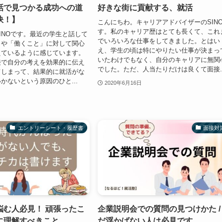
話で見つかる成功への道
好きな街に貢献する、就活
訣！】
こんにちわ。キャリアアドバイザーのSIN
す。私のキャリア歴はとても長くて、これ
INOです。最近の学生と話して
でいろいろな仕事をしてきました。とはい
」や「働くこと」に対して関心
え、学生の頃は特にやりたい仕事が決まっ
えているように感じています。
いたわけでもなく、自分のキャリアに無関
接で自分の考えを効果的に伝え
でした。ただ、人当たりだけは良くて面接..
てしまって、結果的に就活がな
かないという原因のひと...
2020年6月16日
エントリーシート・履歴書
面接対
悩む人必見！ 頑張ったこ
企業説明会での質問の見つけかた /
に理解すべきこと
だ浮かばない人は必見です