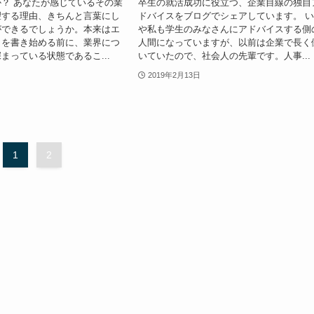
？ あなたが感じているその業
卒生の就活成功に役立つ、企業目線の独自
望する理由、きちんと言葉にし
ドバイスをブログでシェアしています。 
ができるでしょうか。本来はエ
や私も学生のみなさんにアドバイスする側
トを書き始める前に、業界につ
人間になっていますが、以前は企業で長く
まっている状態であるこ...
いていたので、社会人の先輩です。人事...
2019年2月13日
1
2