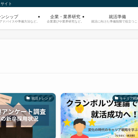
トサイト
ーンシップ
企業・業界研究
就活準備
アドバイスや準備方法など。
企業選びや業界研究など。
就活に向けた準備段階で役立つこ
就活トレンド
キャリア戦