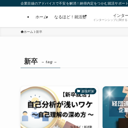
企業目線のアドバイスで不安を解消！納得内定をつかむ就活サポー
インタ
ホーム
なるほど！就活塾
インターンシップに関する
ホーム
新卒
新卒
– tag –
面接対策