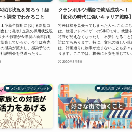
卒採用状況を知ろう！経
クランボルツ理論で就活成功へ！
ート調査でわかること
【変化の時代に強いキャリア戦略
２１卒新卒採用における新型コ
将来目標を見失ってしまった人へ こんに
査して発表! 企業の採用状況現
は、就活アドバイザーのSINOです。就活
ロナの影響が今年度の新卒採用
将来が見えなくなったり、不安になること
度影響しているか。今年は春先
誰にでもあります。特に、変化の激しい現
ナの感染が拡大し、感染予防の
は、計画通りに物事が進まないことも多々
社説明会を見送ったり...
ります。ここでは、将来に不安を感じてい..
日
2020年8月5日
メンタル・マインドセット
就活の気づき・体験