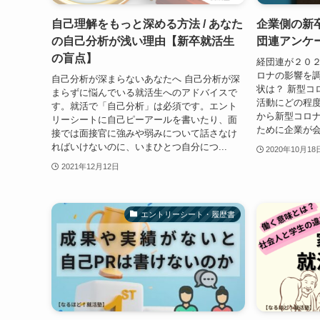
自己理解をもっと深める方法 / あなた
企業側の新
の自己分析が浅い理由【新卒就活生
団連アンケ
の盲点】
経団連が２０
ロナの影響を調
自己分析が深まらないあなたへ 自己分析が深
状は？ 新型コ
まらずに悩んでいる就活生へのアドバイスで
活動にどの程
す。就活で「自己分析」は必須です。エント
から新型コロ
リーシートに自己ピーアールを書いたり、面
ために企業が会
接では面接官に強みや弱みについて話さなけ
ればいけないのに、いまひとつ自分につ...
2020年10月18
2021年12月12日
エントリーシート・履歴書