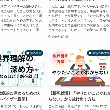
活アドバイザーのSINOです。
こんにちは、就活アドバイザーのSINOで
時代に頑張ったことや力を入れ
企業説明会に参加するなら、事前準備をし
たくても「書くことがなくて困
かり行うことが重要です。「ただ説明を聞
いう就活生のためのアドバイス
に行く」というスタンスではなく、積極的
カ（学生時代に力を入れたこ
質問することで企業に自分の意欲を伝える
リーシートだけでなく、面...
とができます。しかし、「企業への質問...
2019年4月4日
業界研究
就活の基礎知
徹底的に深めるための方
【新卒就活】「やりたいことがわ
ドバイザー直伝】
らない」から抜け出す方法
業界について、しっかり理解が
こんにちは。就活アドバイザーSINOです