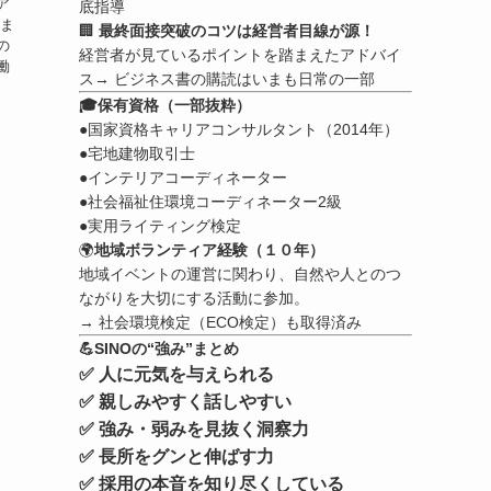
ア
底指導
いま
🏢
最終面接突破のコツは経営者目線が源！
の
経営者が見ているポイントを踏まえたアドバイ
働
ス→ ビジネス書の購読はいまも日常の一部
🎓保有資格（一部抜粋）
●国家資格キャリアコンサルタント（2014年）
●宅地建物取引士
●インテリアコーディネーター
●社会福祉住環境コーディネーター2級
●実用ライティング検定
🌍
地域ボランティア経験（１０年）
地域イベントの運営に関わり、自然や人とのつ
ながりを大切にする活動に参加。
→ 社会環境検定（ECO検定）も取得済み
💪SINOの“強み”まとめ
✅ 人に元気を与えられる
✅ 親しみやすく話しやすい
✅ 強み・弱みを見抜く洞察力
✅ 長所をグンと伸ばす力
✅ 採用の本音を知り尽くしている