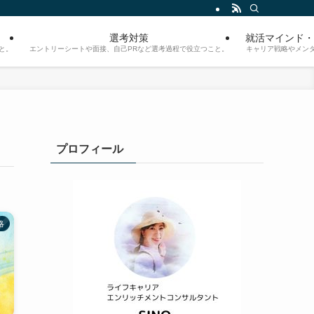
選考対策
就活マインド・
と。
エントリーシートや面接、自己PRなど選考過程で役立つこと。
キャリア戦略やメン
プロフィール
略